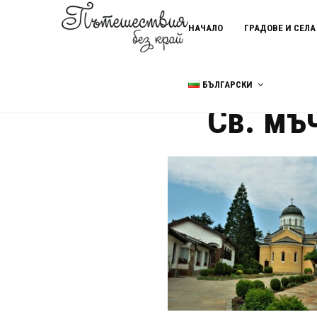
НАЧАЛО
ГРАДОВЕ И СЕЛА
БЪЛГАРСКИ
Home
Св. мъченик Георги Со
Св. мъ