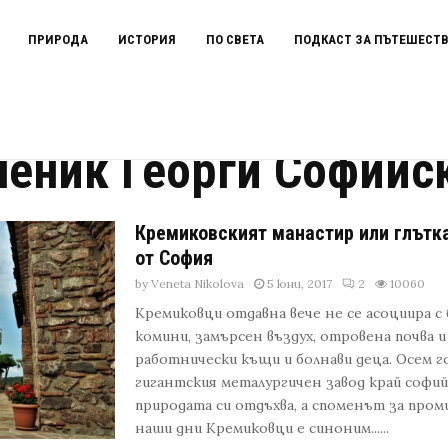
ПРИРОДА
ИСТОРИЯ
ПО СВЕТА
ПОДКАСТ ЗА ПЪТЕШЕСТ
фийски Нови
ченик Георги Софийс
Кремиковският манастир или глътк
от София
by
Veneta Nikolova
5 юни, 2017
2
10060
Кремиковци отдавна вече не се асоциира с
комини, замърсен въздух, отровена почва и
работнически къщи и болнави деца. Осем г
гигантския металургичен завод край софи
природата си отдъхва, а споменът за пром
наши дни Кремиковци е синоним......