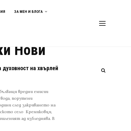
ВИЯ
ЗА МЕН И БЛОГА
ки Нови
а духовност на хвърлей
 бълващи вредни емисии
 вода, порутени
одини след закриването на
йското село Кремиковци,
ишленият ад избледнява. В