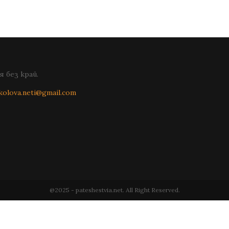
 без край.
kolova.neti@gmail.com
@2025 - pateshestvia.net. All Right Reserved.