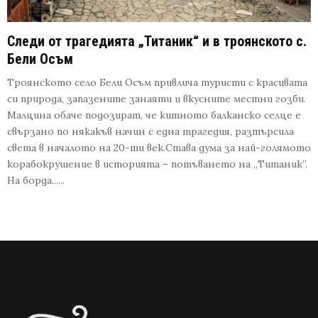
Следи от трагедията „Титаник“ и в троянското с.
Бели Осъм
Троянското село Бели Осъм привлича туристи с красивата
си природа, запазените занаяти и вкусните местни гозби.
Малцина обаче подозират, че китното балканско селце е
свързано по някакъв начин с една трагедия, разтърсила
света в началото на 20-ти век.Става дума за най-голямото
корабокрушение в историята – потъването на „Титаник”.
На борда......