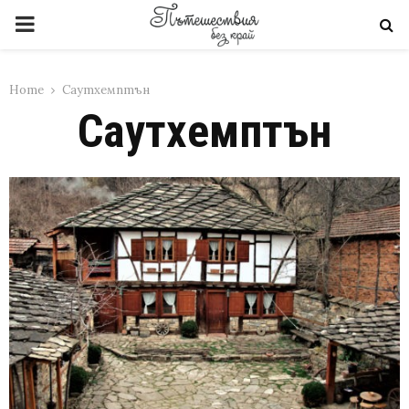
PRIMARY
MENU
Home
Саутхемптън
Саутхемптън