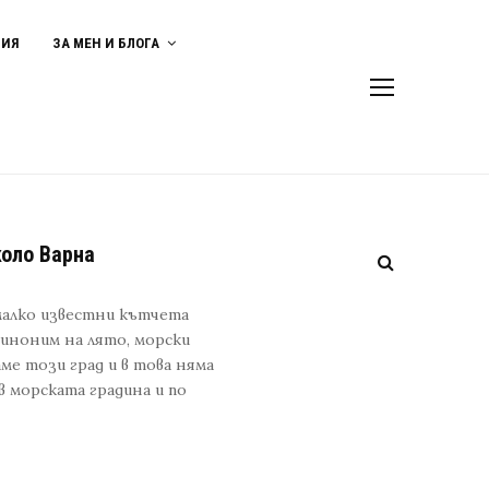
ВИЯ
ЗА МЕН И БЛОГА
коло Варна
малко известни кътчета
синоним на лято, морски
аме този град и в това няма
в морската градина и по