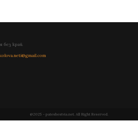
 без край.
kolova.neti@gmail.com
@2025 - pateshestvia.net. All Right Reserved.