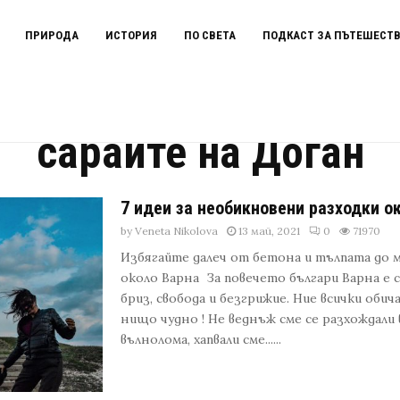
ПРИРОДА
ИСТОРИЯ
ПО СВЕТА
ПОДКАСТ ЗА ПЪТЕШЕСТ
сараите на Доган
7 идеи за необикновени разходки о
by
Veneta Nikolova
13 май, 2021
0
71970
Избягайте далеч от бетона и тълпата до 
около Варна За повечето българи Варна е 
бриз, свобода и безгрижие. Ние всички обич
нищо чудно ! Не веднъж сме се разхождали 
вълнолома, хапвали сме......