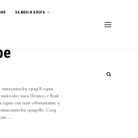
ВИЯ
ЗА МЕН И БЛОГА
ре
 италиански град В един
няколко часа Неапол с влак
на един от най-обичаните и
италиански градове. След
......