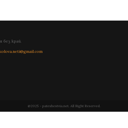
 без край.
kolova.neti@gmail.com
@2025 - pateshestvia.net. All Right Reserved.