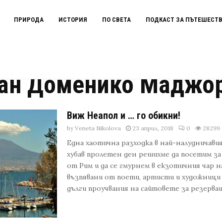
ПРИРОДА
ИСТОРИЯ
ПО СВЕТА
ПОДКАСТ ЗА ПЪТЕШЕСТ
е
ан Доменико Маджо
Виж Неапол и … го обикни!
by
Veneta Nikolova
23 април, 2018
0
28299
Една хаотична разходка в най-налудничавия
хубав пролетен ден решихме да посетим за 
от Рим и да се гмурнем в екзотичния чар 
възпявани от поети, артисти и художници 
дълги проучвания на сайтовете за резервация