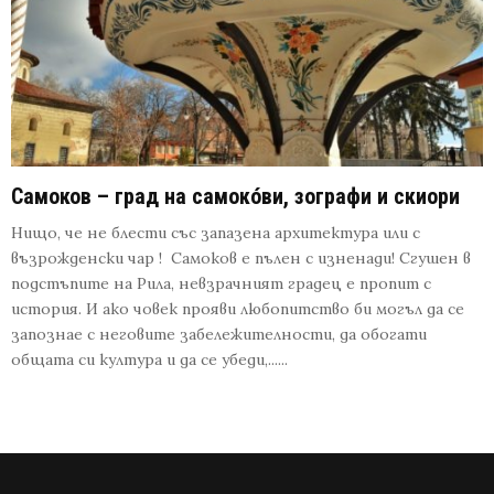
Самоков – град на самокóви, зографи и скиори
Нищо, че не блести със запазена архитектура или с
възрожденски чар ! Самоков е пълен с изненади! Сгушен в
подстъпите на Рила, невзрачният градец е пропит с
история. И ако човек прояви любопитство би могъл да се
запознае с неговите забележителности, да обогати
общата си култура и да се убеди,......