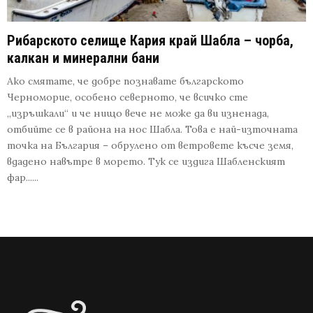
Рибарското селище Кария край Шабла – чорба,
калкан и минерални бани
Ако смятате, че добре познавате българското
Черноморие, особено северното, че всичко сте
„изръшкали“ и че нищо вече не може да ви изненада,
отбийте се в района на нос Шабла. Това е най-източната
точка на България – обрулено от ветровете късче земя,
вдадено навътре в морето. Тук се издига Шабленският
фар......