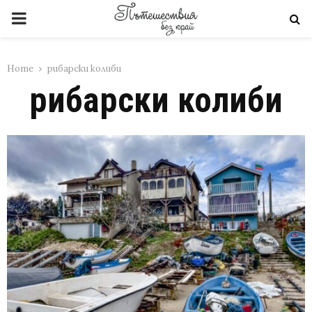
PRIMARY
MENU
Home
рибарски колиби
рибарски колиби