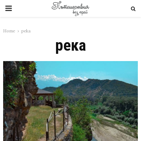
PRIMARY
MENU
Home
река
река