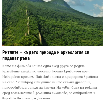
Ритлите – където природа и археология си
подават ръка
Като на филмова лента една след друга се редят
красивите гледки по шосето, което криволичи през
Искърския пролом. Най-живописна е природата в района
на село Лютиброд с внушителните скални драперии,
наподобяващи ритли на каруца. На левия бряг на реката,
сред потъналите в зеленина склонове, се открояват 4
варовикови стени, известни......