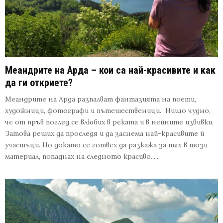
Меандрите на Арда – кои са най-красивите и как
да ги откриете?
Меандрите на Арда разпалват фантазията на поети,
художници, фотографи и пътешественици. Нищо чудно,
че от пръв поглед се влюбих в реката и в нейните извивки.
Затова реших да проследя и да заснема най-красивите й
участъци. Но докато се готвех да разкажа за тях в този
материал, попаднах на следното красиво......