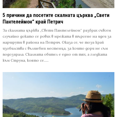
5 причини да посетите скалната църква „Свети
Пантелеймон“ край Петрич
За скалната църква „Свети Пантелеймон“ разбрах съвсем
случайно докато се рових в мрежата в търсене на идеи за
маршрути в района на Петрич. Оказа се, че този край
изобилства с вълшебни местенца, за които дори не съм
подозирала. Скалната обител е едно от тях, а гледката
към Струма, която се......