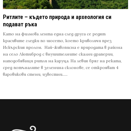
Ритлите – където природа и археология си
подават ръка
Като на филмова лента една след друга се редят
красивите гледки по шосето, което криволичи през
Искърския пролом. Най-живописна е природата в района
на село Лютиброд с внушителните скални драперии,
наподобяващи ритли на каруца. На левия бряг на реката,
сред потъналите в зеленина склонове, се открояват 4
варовикови стени, известни......