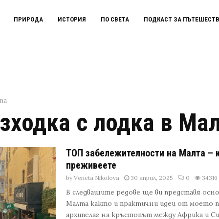
ПРИРОДА
ИСТОРИЯ
ПО СВЕТА
ПОДКАСТ ЗА ПЪТЕШЕСТ
лта
зходка с лодка в Ма
ТОП забележителности на Малта – к
преживеете
by
Veneta Nikolova
30 април, 2025
0
34316
В следващите редове ще ви представя ос
Малта както и практични идеи от моето 
архипелаг на кръстопът между Африка и Си