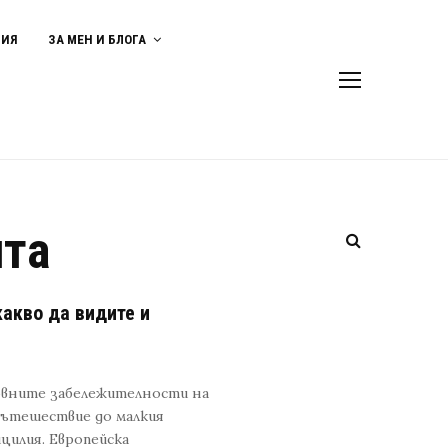
ВИЯ
ЗА МЕН И БЛОГА
лта
акво да видите и
новните забележителности на
пътешествие до малкия
цилия. Европейска