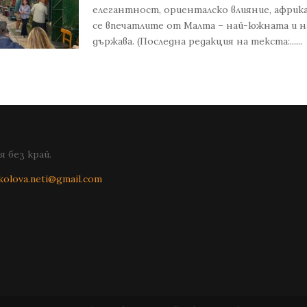
елегантност, ориенталско влияние, африка
се впечатлите от Малта – най-южната и 
държава. (Последна редакция на текста:......
 без край.
kolova.neti@gmail.com