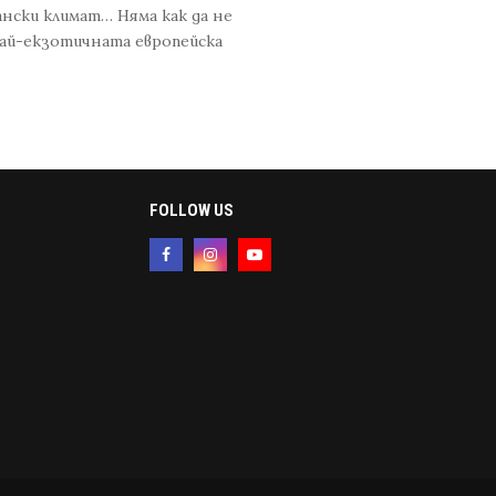
нски климат… Няма как да не
най-екзотичната европейска
FOLLOW US