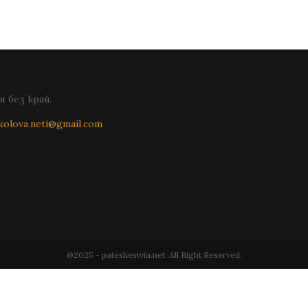
 без край.
kolova.neti@gmail.com
@2025 - pateshestvia.net. All Right Reserved.