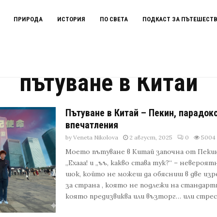
ПРИРОДА
ИСТОРИЯ
ПО СВЕТА
ПОДКАСТ ЗА ПЪТЕШЕСТ
пътуване в Китай
Пътуване в Китай – Пекин, парадокс
впечатления
by
Veneta Nikolova
2 август, 2025
0
5004
Моето пътуване в Китай започна от Пеки
„Ехааа! и „ъъ, какво става тук?“ – невероя
шок, който не можеш да обясниш в две изре
за страна , която не подлежи на стандар
която предизвиква или възторг… или стрес ?.