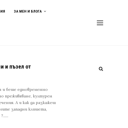
ВИЯ
ЗА МЕН И БЛОГА
и и пъзел от
н и беше едновременно
тно преживяване, културен
чения. А и как да разкажеш
тните западни клишета,
.....