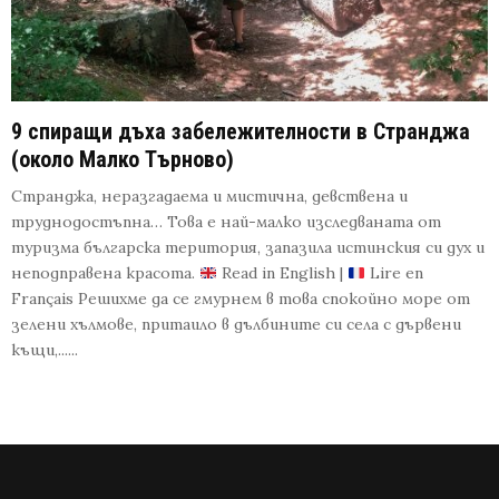
9 спиращи дъха забележителности в Странджа
(около Малко Търново)
Странджа, неразгадаема и мистична, девствена и
труднодостъпна… Това е най-малко изследваната от
туризма българска територия, запазила истинския си дух и
неподправена красота.
Read in English |
Lire en
Français Решихме да се гмурнем в това спокойно море от
зелени хълмове, притаило в дълбините си села с дървени
къщи,......