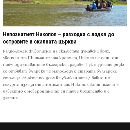
Непознатият Никопол – разходка с лодка до
островите и скалната църква
Разположен живописно на скалистия дунавски бряг,
увенчан от Шишмановата крепост, Никопол е един от
най-подценяваните български градове. Тук туристи рядко
се отбиват, въпреки че напоследък, старата българска
столица /вижте по-долу в публикацията/ бавно но
сигурно излиза от анонимност. Никополското плато е
известно с невероятното си птиче богатство и е
златна......