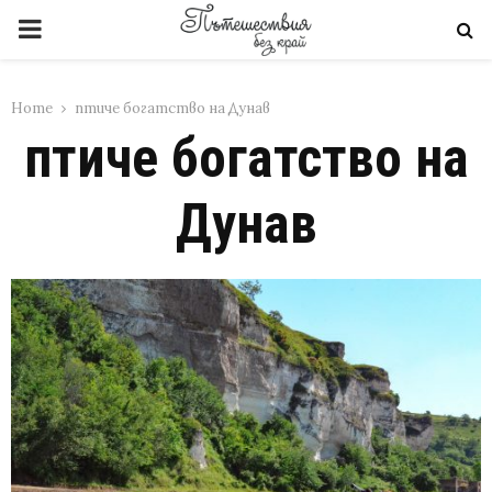
PRIMARY
MENU
Home
птиче богатство на Дунав
птиче богатство на
Дунав