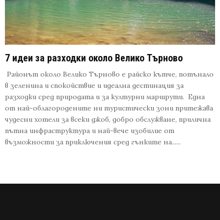
7 идеи за разходки около Велико Търново
Районът около Велико Търново е райско кътче, потънало
в зеленина и спокойствие и идеална дестинация за
разходки сред природата и за културни маршрути. Една
от най-облагородените ни туристически зони притежава
чудесни хотели за всеки джоб, добро обслужване, прилична
пътна инфраструктура и най-вече изобилие от
възможности за приключения сред гънките на......