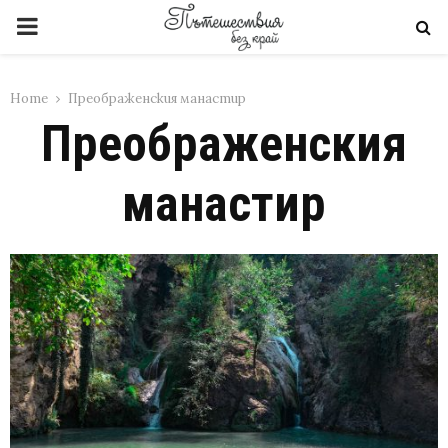
PRIMARY
MENU
Home
Преображенския манастир
Преображенския
манастир