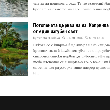
имена на потопени села. Те не съществува
бродят на дъното на язовирите, като подвод
Потопената църква на яз. Копринка
от един изгубен свят
by
Veneta Nikolova
10 май, 2015
6
66131
Някога се е киприла в центъра на бъкащот
кристалният й камбанен звън се отразяв
старопланински първенци, известявайки пр
това мястото се е ширнало голо поле. От
са останали разхвърлените насред пустош
И......