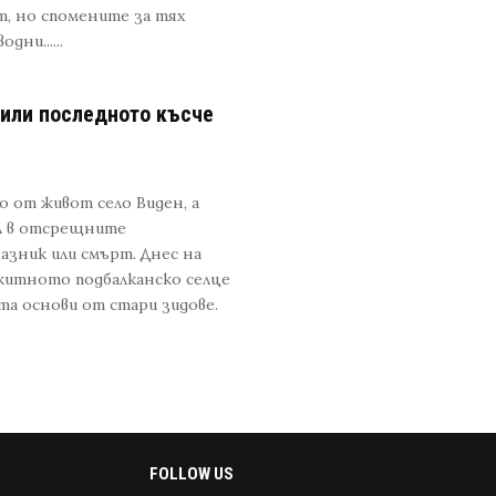
т, но спомените за тях
ни......
 или последното късче
о от живот село Виден, а
ал в отсрещните
азник или смърт. Днес на
 китното подбалканско селце
та основи от стари зидове.
FOLLOW US