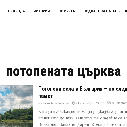
ПРИРОДА
ИСТОРИЯ
ПО СВЕТА
ПОДКАСТ ЗА ПЪТЕШЕСТ
потопената църква
Потопени села в България – по след
памет
by
Veneta Nikolova
21 ноември, 2022
0
961
В тази публикация няма да разказвам за ин
стигнете до тях, защото те отдавна са з
България. Запалня, Дарец, Кочаш, Пчелинци