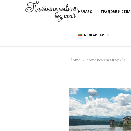
НАЧАЛО
ГРАДОВЕ И СЕЛА
БЪЛГАРСКИ
Home
потопената църква