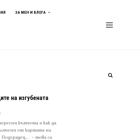
ВИЯ
ЗА МЕН И БЛОГА
ите на изгубената
7
тересни кътчета и как да
аличени от картата на
, Подградец… – това са