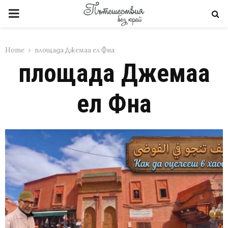
PRIMARY
MENU
Home
площада Джемаа ел Фна
площада Джемаа
ел Фна