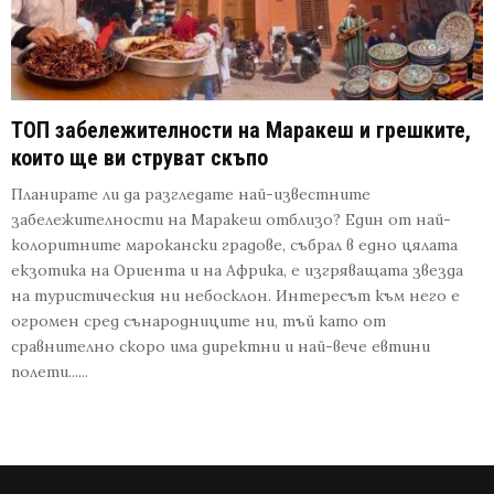
ТОП забележителности на Маракеш и грешките,
които ще ви струват скъпо
Планирате ли да разгледате най-известните
забележителности на Маракеш отблизо? Един от най-
колоритните марокански градове, събрал в едно цялата
екзотика на Ориента и на Африка, е изгряващата звезда
на туристическия ни небосклон. Интересът към него е
огромен сред сънародниците ни, тъй като от
сравнително скоро има директни и най-вече евтини
полети......