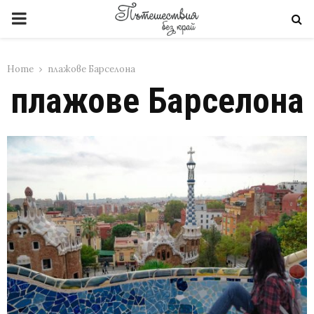
PRIMARY
MENU
Home
плажове Барселона
плажове Барселона