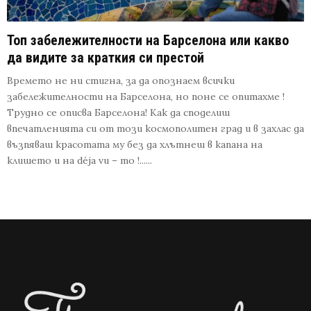
Топ забележителности на Барселона или какво
да видите за краткия си престой
Времето не ни стигна, за да опознаем всички
забележителности на Барселона, но поне се опитахме !
Трудно се описва Барселона! Как да споделиш
впечатленията си от този космополитен град и в захлас да
възпяваш красотата му без да хлътнеш в капана на
клишето и на déja vu – то !......