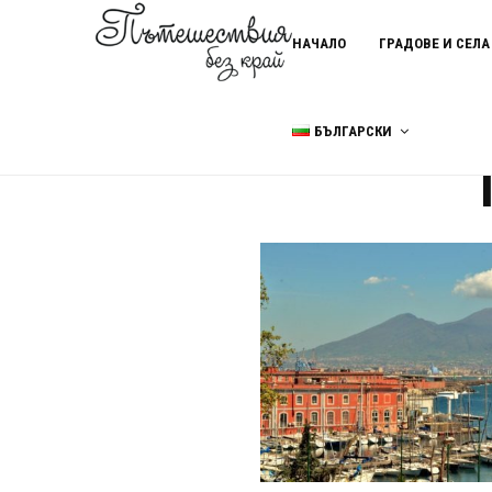
НАЧАЛО
ГРАДОВЕ И СЕЛА
БЪЛГАРСКИ
Home
Пиаца дел Муничипио