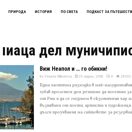
ПРИРОДА
ИСТОРИЯ
ПО СВЕТА
ПОДКАСТ ЗА ПЪТЕШЕСТ
Пиаца дел Муничипи
Виж Неапол и … го обикни!
by
Veneta Nikolova
23 април, 2018
0
28302
Една хаотична разходка в най-налудничавия
хубав пролетен ден решихме да посетим за 
от Рим и да се гмурнем в екзотичния чар 
възпявани от поети, артисти и художници 
дълги проучвания на сайтовете за резервация