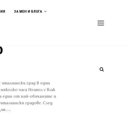
ВИЯ
ЗА МЕН И БЛОГА
о
 италиански град В един
няколко часа Неапол с влак
на един от най-обичаните и
италиански градове. След
......