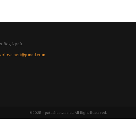
 без край.
kolova.neti@gmail.com
@2025 - pateshestvia.net. All Right Reserved.