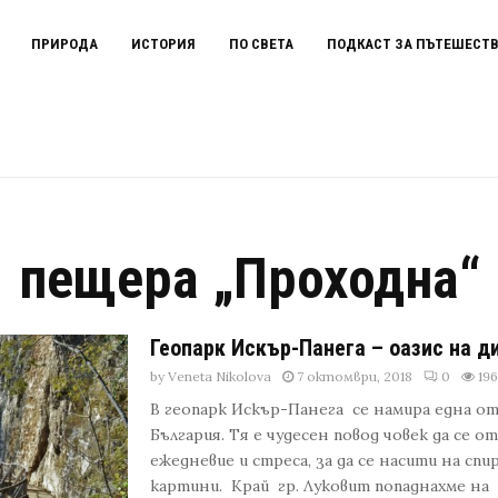
ПРИРОДА
ИСТОРИЯ
ПО СВЕТА
ПОДКАСТ ЗА ПЪТЕШЕСТ
пещера „Проходна“
Геопарк Искър-Панега – оазис на д
by
Veneta Nikolova
7 октомври, 2018
0
19
В геопарк Искър-Панега се намира една о
България. Тя е чудесен повод човек да се о
ежедневие и стреса, за да се насити на сп
картини. Край гр. Луковит попаднахме на 