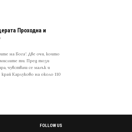
щерата Проходна и
о
ите на Бога“. Две очи, които
 мислите ти. Пред този
а, чувстваш се малък и
 край Карлуково на около 110
FOLLOW US