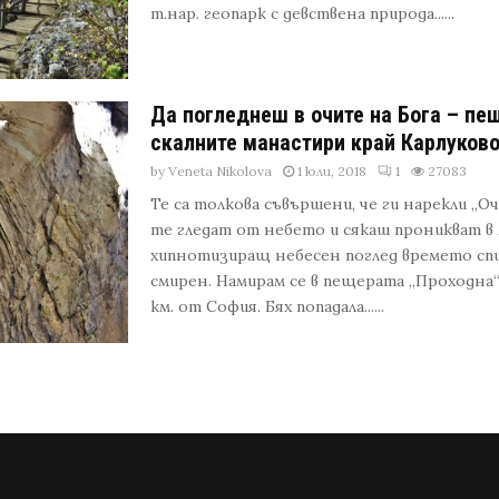
т.нар. геопарк с девствена природа......
Да погледнеш в очите на Бога – пе
скалните манастири край Карлуков
by
Veneta Nikolova
1 юли, 2018
1
27083
Те са толкова съвършени, че ги нарекли „Оч
те гледат от небето и сякаш проникват в
хипнотизиращ небесен поглед времето спир
смирен. Намирам се в пещерата „Проходна“
км. от София. Бях попадала......