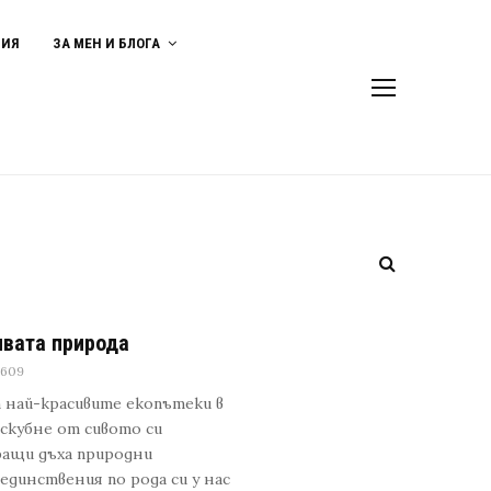
ВИЯ
ЗА МЕН И БЛОГА
ивата природа
6609
т най-красивите екопътеки в
тскубне от сивото си
иращи дъха природни
единствения по рода си у нас