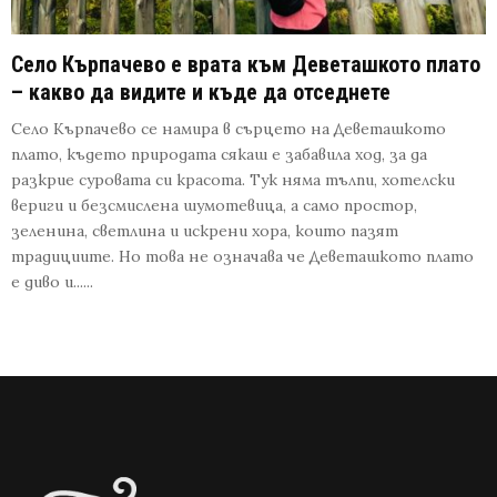
Село Кърпачево е врата към Деветашкото плато
– какво да видите и къде да отседнете
Село Кърпачево се намира в сърцето на Деветашкото
плато, където природата сякаш е забавила ход, за да
разкрие суровата си красота. Тук няма тълпи, хотелски
вериги и безсмислена шумотевица, а само простор,
зеленина, светлина и искрени хора, които пазят
традициите. Но това не означава че Деветашкото плато
е диво и......