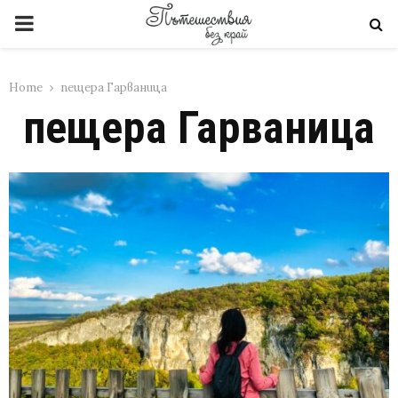
PRIMARY
MENU
Home
пещера Гарваница
пещера Гарваница