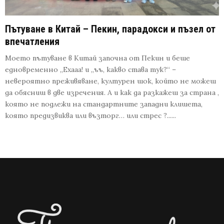
Пътуване в Китай – Пекин, парадокси и пъзел от
впечатления
Моето пътуване в Китай започна от Пекин и беше
едновременно „Ехааа! и „ъъ, какво става тук?“ –
невероятно преживяване, културен шок, който не можеш
да обясниш в две изречения. А и как да разкажеш за страна ,
която не подлежи на стандартните западни клишета,
която предизвиква или възторг… или стрес ?......