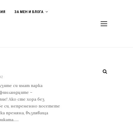
ВИЯ
ЗА МЕН И БЛОГА
92
узите си имат парка
, финландците –
ие! Ако сте хора без
бе си, непременно посетете
ска премяна, възпяваща
ата......