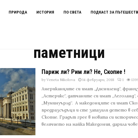
ПРИРОДА
ИСТОРИЯ
ПО СВЕТА
ПОДКАСТ ЗА ПЪТЕШЕСТ
паметници
Париж ли? Рим ли? Не, Скопие !
by
Veneta Nikolova
14 февруари, 2018
1
139
Американците си имат „Дисниленд“, франц
„Астерикс“, датчаните си имат „Леголанд“
„Муминуърлд“. А македонците си имат Скоп
предразсъдъци и сте запазили детето в се
Скопие. Градът грее в новата си историче
величието на майка Македония, дарила човешк