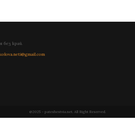
 без край.
kolova.neti@gmail.com
@2025 - pateshestvia.net. All Right Reserved.