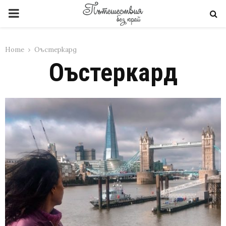
PRIMARY
MENU
Home
Оъстеркард
Оъстеркард