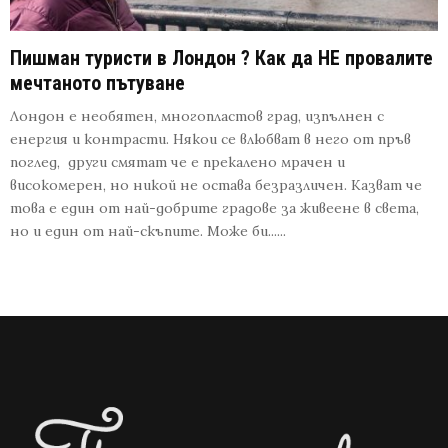
Пишман туристи в Лондон ? Как да НЕ провалите
мечтаното пътуване
Лондон е необятен, многопластов град, изпълнен с
енергия и контрасти. Някои се влюбват в него от пръв
поглед, други смятат че е прекалено мрачен и
високомерен, но никой не остава безразличен. Казват че
това е един от най-добрите градове за живеене в света,
но и един от най-скъпите. Може би......