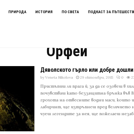
ПРИРОДА
ИСТОРИЯ
ПО СВЕТА
ПОДКАСТ ЗА ПЪТЕШЕСТ
Орфей
Дяволското гърло или добре дошли
by
Veneta Nikolova
29 октомври, 2015
0
2
Пристъпиш ли прага й, за да се озовеш в хи
почувстваш като беззащитна брънка във Вс
грохота на отвесните водни маси, които 
лабиринт, ще изтръпнеш пред величието н
чуеш легендите за нея, ще пожелаеш незабавн