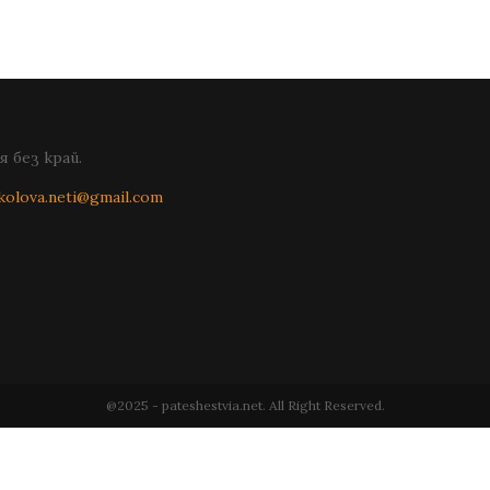
 без край.
kolova.neti@gmail.com
@2025 - pateshestvia.net. All Right Reserved.