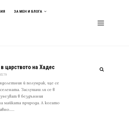
ВИЯ
ЗА МЕН И БЛОГА
 в царството на Хадес
3579
лядолетния й полумрак, ще се
елената. Заслушаш ли се в
изчезват в бездънния
а майката природа. А когато
о......