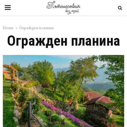
PRIMARY
MENU
Home
Огражден планина
Огражден планина