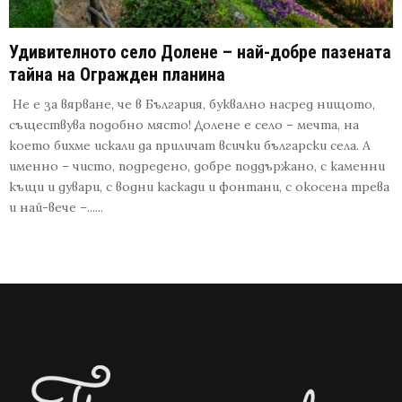
Удивителното село Долене – най-добре пазената
тайна на Огражден планина
Не е за вярване, че в България, буквално насред нищото,
съществува подобно място! Долене е село – мечта, на
което бихме искали да приличат всички български села. А
именно – чисто, подредено, добре поддържано, с каменни
къщи и дувари, с водни каскади и фонтани, с окосена трева
и най-вече –......