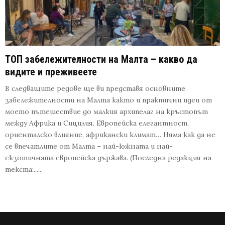
ТОП забележителности на Малта – какво да
видите и преживеете
В следващите редове ще ви представя основните
забележителности на Малта както и практични идеи от
моето пътешествие до малкия архипелаг на кръстопът
между Африка и Сицилия. Европейска елегантност,
ориенталско влияние, африкански климат… Няма как да не
се впечатлите от Малта – най-южната и най-
екзотичната европейска държава. (Последна редакция на
текста:......