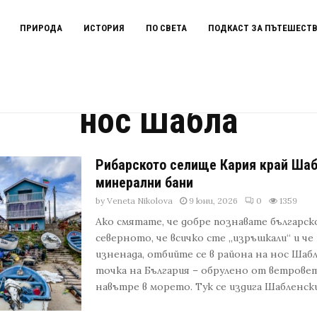
ПРИРОДА
ИСТОРИЯ
ПО СВЕТА
ПОДКАСТ ЗА ПЪТЕШЕСТ
нос Шабла
Рибарското селище Кария край Шабл
минерални бани
by
Veneta Nikolova
9 юни, 2026
0
1359
Ако смятате, че добре познавате българс
северното, че всичко сте „изръшкали“ и че
изненада, отбийте се в района на нос Шаб
точка на България – обрулено от ветровет
навътре в морето. Тук се издига Шабленския