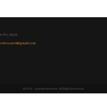
 без край.
kolova.neti@gmail.com
@2025 - pateshestvia.net. All Right Reserved.