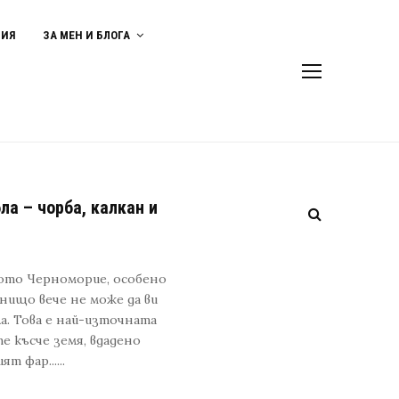
ВИЯ
ЗА МЕН И БЛОГА
а – чорба, калкан и
кото Черноморие, особено
 нищо вече не може да ви
ла. Това е най-източната
е късче земя, вдадено
т фар......