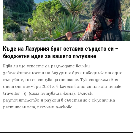
Къде на Лазурния бряг оставих сърцето си –
бюджетни идеи за вашето пътуване
Едва ли ще успеете да разгледате всички
забележителности на Лазурния бряг наведнъж от едно
пътуване, но си струва да опитате. Тук споделям своя
опит от ноември 2024 г. в качеството си на solo female
traveller :)) (сама пътуваща жена). Блясък,
разточителство и разкош в съчетание с екзотична
растителност, пясъчни плажове......