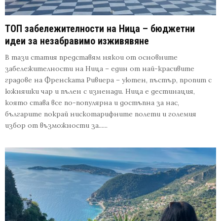
ТОП забележителности на Ница – бюджетни
идеи за незабравимо изживявяне
В тази статия представям някои от основните
забележителности на Ница – един от най-красивите
градове на Френската Ривиера – уютен, пъстър, пропит с
южняшки чар и пълен с изненади. Ница е дестинация,
която става все по-популярна и достъпна за нас,
българите покрай нискотарифните полети и големия
избор от възможности за......