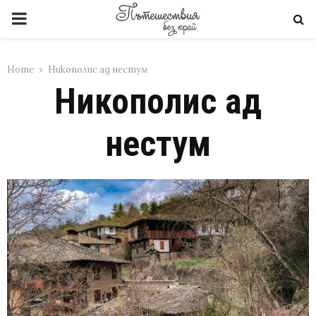
PRIMARY
MENU
Home
Никополис ад нестум
Никополис ад
нестум