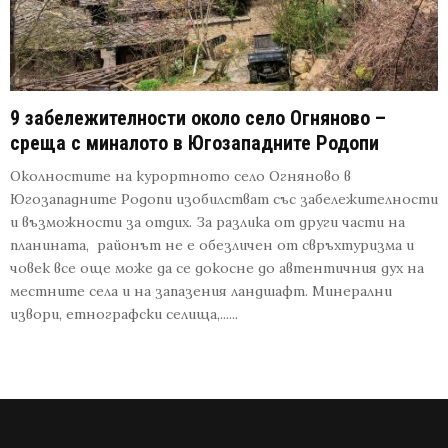
9 забележителности около село Огняново –
среща с миналото в Югозападните Родопи
Околностите на курортното село Огняново в
Югозападните Родопи изобилстват със забележителности
и възможности за отдих. За разлика от други части на
планината, районът не е обезличен от свръхтуризма и
човек все още може да се докосне до автентичния дух на
местните села и на запазения ландшафт. Минерални
извори, етнографски селища,......