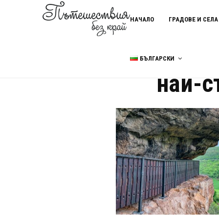
НАЧАЛО
ГРАДОВЕ И СЕЛА
БЪЛГАРСКИ
Home
най-старият надпис на
най-с