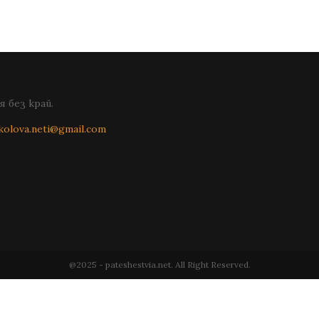
 без край.
kolova.neti@gmail.com
@2025 - pateshestvia.net. All Right Reserved.