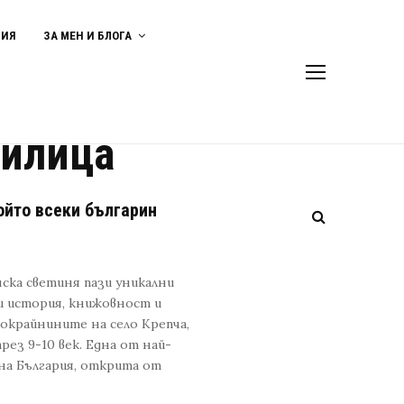
ВИЯ
ЗА МЕН И БЛОГА
рилица
ойто всеки българин
ска светиня пази уникални
и история, книжовност и
покрайнините на село Крепча,
рез 9-10 век. Една от най-
на България, открита от