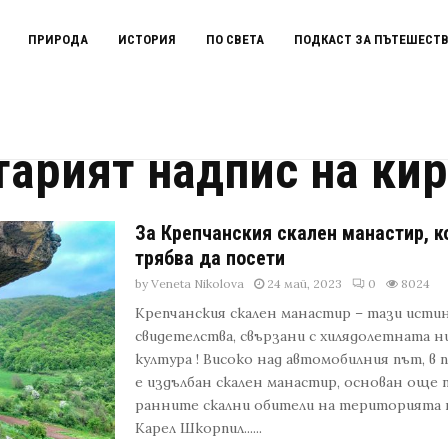
ПРИРОДА
ИСТОРИЯ
ПО СВЕТА
ПОДКАСТ ЗА ПЪТЕШЕСТ
 кирилица
тарият надпис на ки
За Крепчанския скален манастир, к
трябва да посети
by
Veneta Nikolova
24 май, 2023
0
8024
Крепчанския скален манастир – тази истин
свидетелства, свързани с хилядолетната н
култура ! Високо над автомобилния път, в 
е издълбан скален манастир, основан още п
ранните скални обители на територията 
Карел Шкорпил......