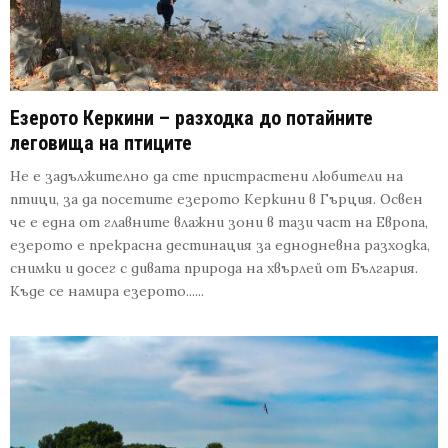
Езерото Керкини – разходка до потайните
леговища на птиците
Не е задължително да сте пристрастени любители на
птици, за да посетите езерото Керкини в Гърция. Освен
че е една от главните влажни зони в тази част на Европа,
езерото е прекрасна дестинация за еднодневна разходка,
снимки и досег с дивата природа на хвърлей от България.
Къде се намира езерото......