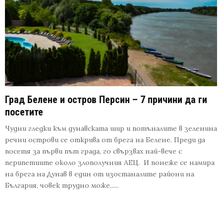
Град Белене и остров Персин – 7 причини да ги
посетите
Чудни гледки към дунавската шир и потъналите в зеленина
речни острови се открива от брега на Белене. Преди да
посетя за първи път града, го свързвах най-вече с
перипетиите около злополучния АЕЦ. И понеже се намира
на брега на Дунав в един от изостаналите райони на
България, човек трудно може......