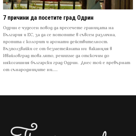
7 причини да посетите град Одрин
Одрин е чудесен повод да пресечете границата на
България и ЕС, за да се потопите в съвсем различна,
пропита с колорит и аромати действителност.
Възползвайки се от безметежната ни ваканция в
Ивайловград това лято, решихме да отскочим до
някогашния български град Одрин. Днес той е превърнат
от сънародниците ни......