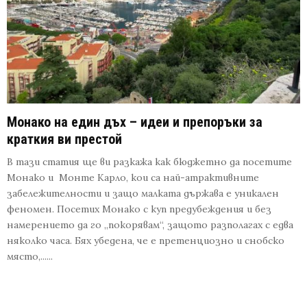
Монако на един дъх – идеи и препоръки за
краткия ви престой
В тази статия ще ви разкажа как бюджетно да посетите
Монако и Монте Карло, кои са най-атрактивните
забележителности и защо малката държава е уникален
феномен. Посетих Монако с куп предубеждения и без
намерението да го „покорявам“, защото разполагах с едва
няколко часа. Бях убедена, че е претенциозно и снобско
място,......