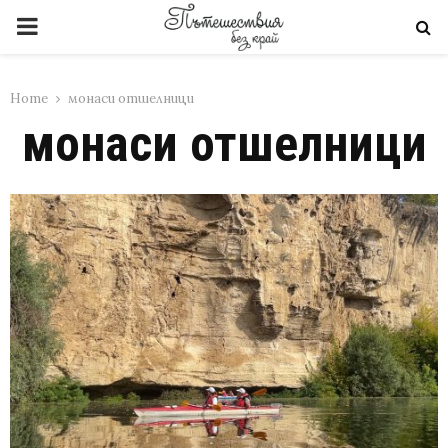
PRIMARY
MENU
Home
монаси отшелници
монаси отшелници