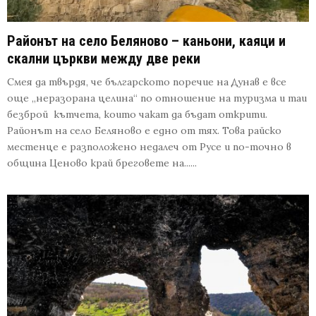
Районът на село Беляново – каньони, каяци и
скални църкви между две реки
Смея да твърдя, че българското поречие на Дунав е все
още „неразорана целина“ по отношение на туризма и таи
безброй кътчета, които чакат да бъдат открити.
Районът на село Беляново е едно от тях. Това райско
местенце е разположено недалеч от Русе и по-точно в
община Ценово край бреговете на......