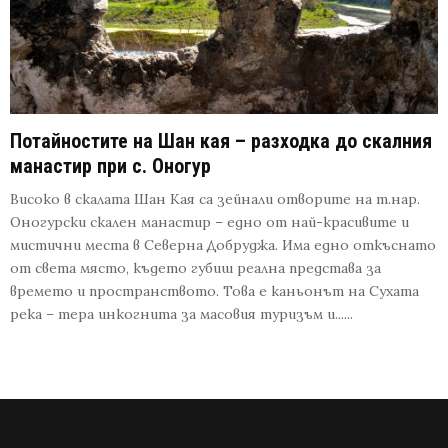
Потайностите на Шан кая – разходка до скалния
манастир при с. Оногур
Високо в скалата Шан Кая са зейнали отворите на т.нар.
Оногурски скален манастир – едно от най-красивите и
мистични места в Северна Добруджа. Има едно откъснато
от света място, където губиш реална представа за
времето и пространството. Това е каньонът на Сухата
река – тера инкогнита за масовия туризъм и......