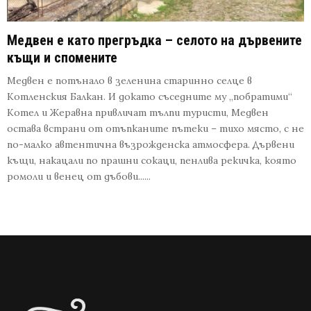
Медвен е като прегръдка – селото на дървените
къщи и спомените
Медвен е потънало в зеленина старинно селце в
Котленския Балкан. И докато съседните му „побратими“
Котел и Жеравна привличат тълпи туристи, Медвен
остава встрани от отъпканите пътеки – тихо място, с не
по-малко автентична възрожденска атмосфера. Дървени
къщи, накацали по прашни сокаци, пенлива рекичка, която
ромоли и венец от дъбови......