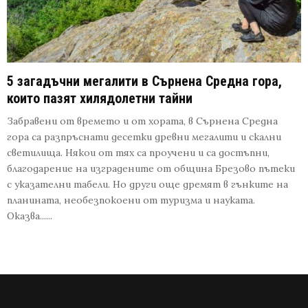
5 загадъчни мегалити в Сърнена Средна гора,
които пазят хилядолетни тайни
Забравени от времето и от хората, в Сърнена Средна
гора са разпръснати десетки древни мегалити и скални
светилища. Някои от тях са проучени и са достъпни,
благодарение на изградените от община Брезово пътеки
с указателни табели. Но други още дремят в гънките на
планината, необезпокоени от туризма и науката.
Оказва......