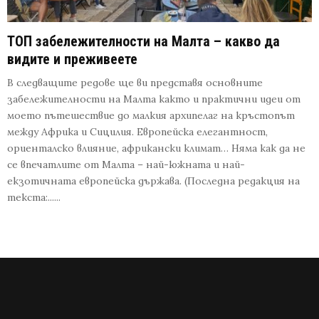
ТОП забележителности на Малта – какво да
видите и преживеете
В следващите редове ще ви представя основните
забележителности на Малта както и практични идеи от
моето пътешествие до малкия архипелаг на кръстопът
между Африка и Сицилия. Европейска елегантност,
ориенталско влияние, африкански климат… Няма как да не
се впечатлите от Малта – най-южната и най-
екзотичната европейска държава. (Последна редакция на
текста:......