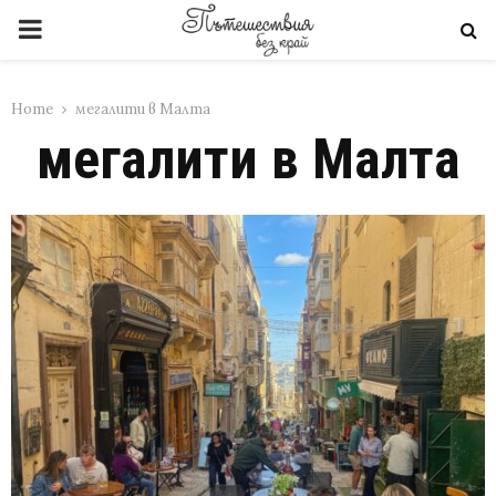
PRIMARY
MENU
Home
мегалити в Малта
мегалити в Малта