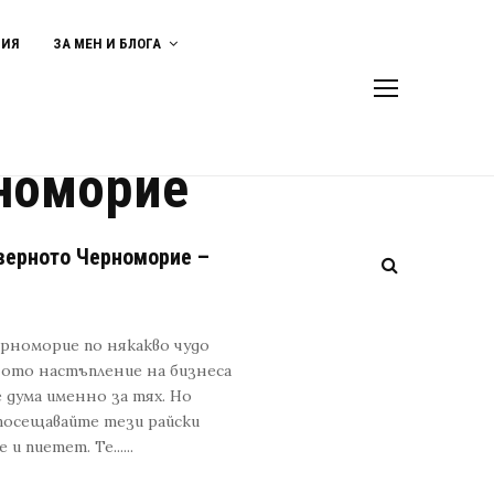
ВИЯ
ЗА МЕН И БЛОГА
номорие
еверното Черноморие –
5
рноморие по някакво чудо
ното настъпление на бизнеса
 дума именно за тях. Но
 посещавайте тези райски
 пиетет. Те......