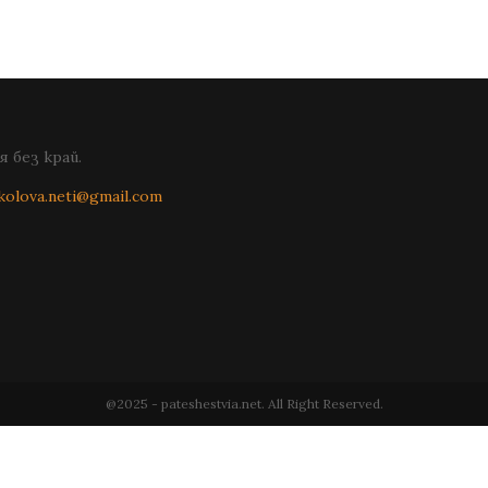
 без край.
kolova.neti@gmail.com
@2025 - pateshestvia.net. All Right Reserved.