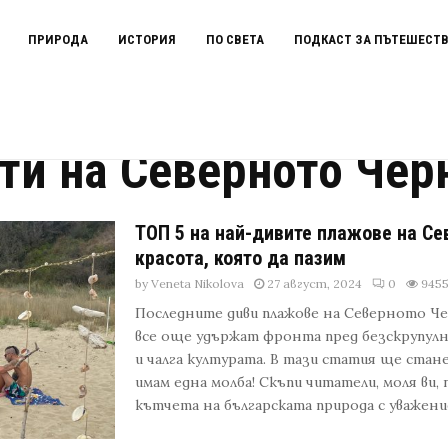
ПРИРОДА
ИСТОРИЯ
ПО СВЕТА
ПОДКАСТ ЗА ПЪТЕШЕСТ
то Черноморие
ти на Северното Чер
ТОП 5 на най-дивите плажове на С
красота, която да пазим
by
Veneta Nikolova
27 август, 2024
0
945
Последните диви плажове на Северното Че
все още удържат фронта пред безскрупул
и чалга културата. В тази статия ще стане
имам една молба! Скъпи читатели, моля ви,
кътчета на българската природа с уважение и