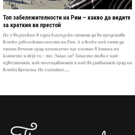
Топ забележителности на Рим – какво да видите
за краткия ви престой
Не е възможно в една блогърска статия да ви представя
всички забележителности на Рим. А и всеки мой опит да
опиша Вечния град неминуемо ще хлътне в капана на
клишето и déjà vu – то. Защо ли? Защото това е най-
известният, най-посещаваният и най-възпяваният град на
всички времена. Не случайно......