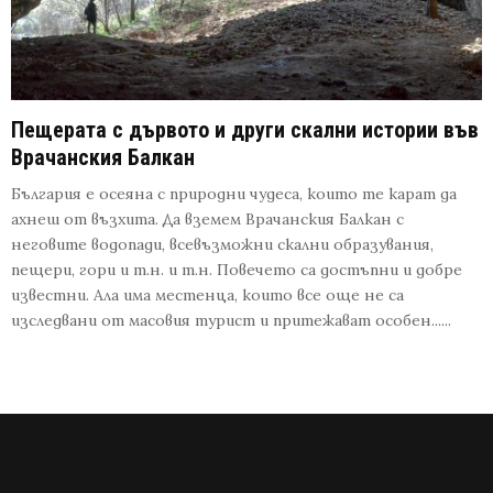
Пещерата с дървото и други скални истории във
Врачанския Балкан
България е осеяна с природни чудеса, които те карат да
ахнеш от възхита. Да вземем Врачанския Балкан с
неговите водопади, всевъзможни скални образувания,
пещери, гори и т.н. и т.н. Повечето са достъпни и добре
известни. Ала има местенца, които все още не са
изследвани от масовия турист и притежават особен......