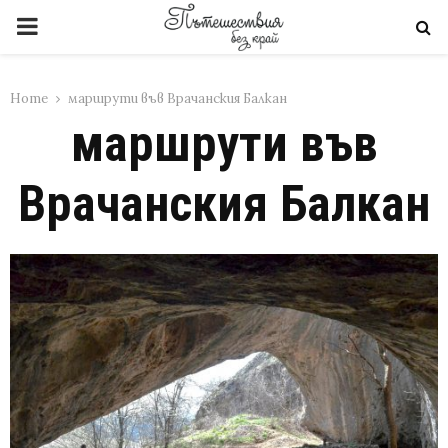
PRIMARY
MENU
Home
маршрути във Врачанския Балкан
маршрути във
Врачанския Балкан