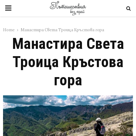
PRIMARY
MENU
Home
Манастира Света Троица Кръстова гора
Манастира Света
Троица Кръстова
гора