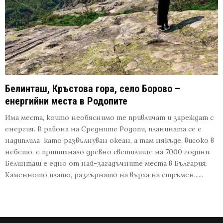
Белинташ, Кръстова гора, село Борово –
енергийни места в Родопите
Има места, които необяснимо те привличат и зареждат с
енергия. В района на Средните Родопи, планината се е
надиплила като развълнуван океан, а там някъде, високо в
небето, е притихнало древно светилище на 7000 години.
Белинташ е едно от най-загадъчните места в България.
Каменното плато, разгърнато на върха на стръмен......