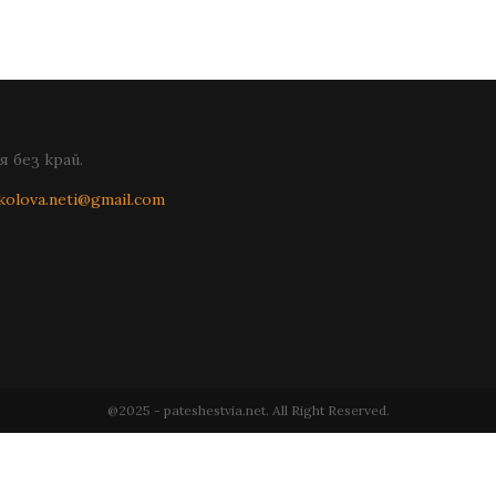
 без край.
kolova.neti@gmail.com
@2025 - pateshestvia.net. All Right Reserved.