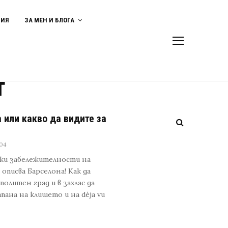
ВИЯ
ЗА МЕН И БЛОГА
т
 или какво да видите за
04
чки забележителности на
 описва Барселона! Как да
олитен град и в захлас да
пана на клишето и на déja vu