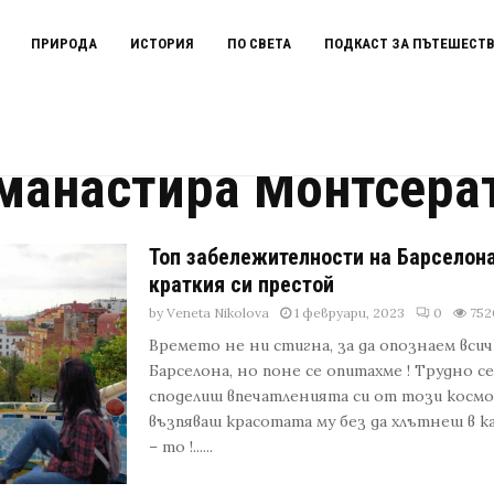
ПРИРОДА
ИСТОРИЯ
ПО СВЕТА
ПОДКАСТ ЗА ПЪТЕШЕСТ
т
манастира Монтсера
Топ забележителности на Барселона
краткия си престой
by
Veneta Nikolova
1 февруари, 2023
0
752
Времето не ни стигна, за да опознаем вси
Барселона, но поне се опитахме ! Трудно се
споделиш впечатленията си от този космоп
възпяваш красотата му без да хлътнеш в ка
– то !......