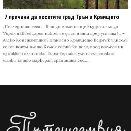
7 причини да посетите град Трън и Краището
„Погледнете сега … В този момент ще въздъхне ли за
Тирол и Швейцария някой, че да го цапна през устата ! „ –
Алеко Константинов относно Краището Веднъж изнесли
се от потъналото в смог софийско поле, пред погледа ни
изникват планински върхове, накачулени със снежни
шапки, които маркират границата със......