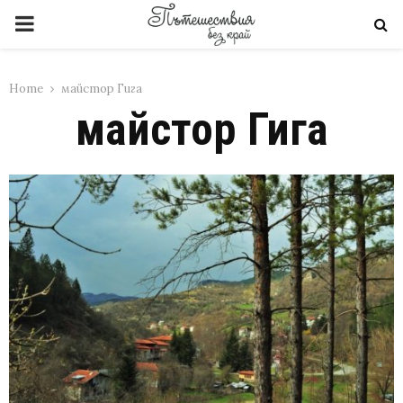
PRIMARY
MENU
Home
майстор Гига
майстор Гига