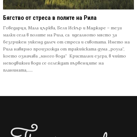
Бягство от стреса в полите на Рила
Говедарци, Мала църква, Бели Искър и Маджаре – тези
малки села в полите на Рила, са идеалното място за
безгрижен уикенд далеч от стреса и сивотата. Името на
Рила навярно произхожда от тракийската дума „роула”,
което означава „много вода” Кристални езера, в чийто
неподвижни води се оглеждат първенците на
планината,......