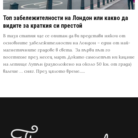
Топ забележителности на Лондон или какво да
видите за краткия си престой
В тази статия ще се опитам да ви представя някои от
основните забележителности на Лондон – един от най-
магнетичните градове в света. За първи път го
посетихме през месец март. Докато самолетът ни кацаше
на летище Лутън (разположено на около 50 км. от града)
валеше … сняг. През цялото време......