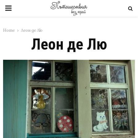
PRIMARY
MENU
Home
Леон де Лю
Леон де Лю