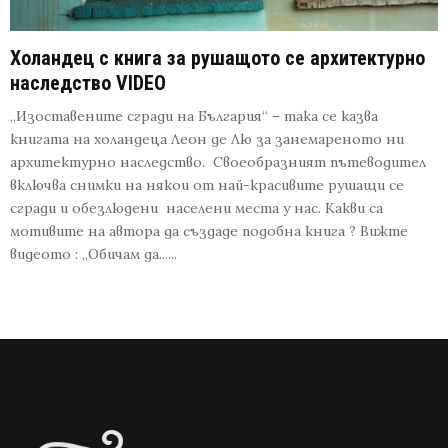
Холандец с книга за рушащото се архитектурно
наследство VIDEO
„Изоставените сгради на България“ – така се казва
книгата на холандеца Леон де Лю за занемареното ни
архитектурно наследство. Своеобразният пътеводител
включва снимки на някои от най-красивите рушащи се
сгради и обезлюдени населени места у нас. Какви са
мотивите на автора да създаде подобна книга ? Вижте
видеото : „Обичам да......