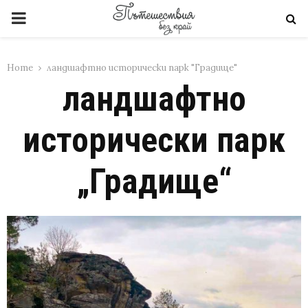
PRIMARY
MENU
Home
ландшафтно исторически парк "Градище"
ландшафтно
исторически парк
„Градище“