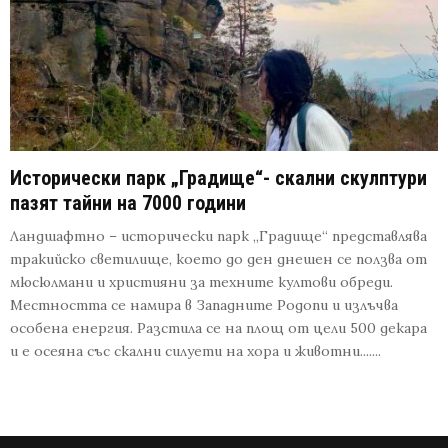
Исторически парк „Градище“- скални скулптури
пазят тайни на 7000 години
Ландшафтно – исторически парк „Градище“ представлява
тракийско светилище, което до ден днешен се ползва от
мюсюлмани и християни за техните култови обреди.
Местността се намира в Западните Родопи и излъчва
особена енергия. Разстила се на площ от цели 500 декара
и е осеяна със скални силуети на хора и животни.......