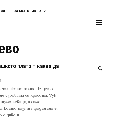
ВИЯ
ЗА МЕН И БЛОГА
ево
шкото плато – какво да
5
еветашкото плато, където
рие суровата си красота. Тук
 шумотевица, а само
ра, които пазят традициите.
диво и......