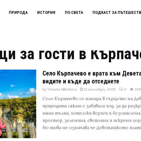
ПРИРОДА
ИСТОРИЯ
ПО СВЕТА
ПОДКАСТ ЗА ПЪТЕШЕСТ
чево
щи за гости в Кърпач
Село Кърпачево е врата към Девета
видите и къде да отседнете
by
Veneta Nikolova
12 ноември, 2025
0
261
Село Кърпачево се намира в сърцето на Д
природата сякаш е забавила ход, за да разк
няма тълпи, хотелски вериги и безсмислена
простор, зеленина, светлина и искрени хо
Но това не означава че Деветашкото плато е 