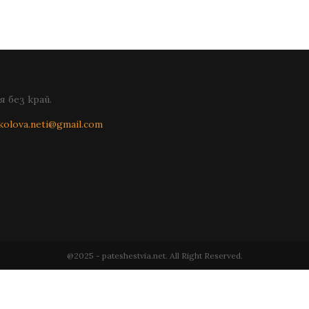
 без край.
kolova.neti@gmail.com
@2025 - pateshestvia.net. All Right Reserved.