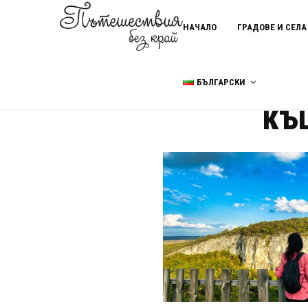
НАЧАЛО
ГРАДОВЕ И СЕЛА
БЪЛГАРСКИ
Home
къщи за гости в Кърпа
къ