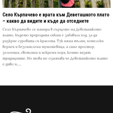
Село Кърпачево е врата към Деветашкото плато
– какво да видите и къде да отседнете
Село Кърпачево се намира в сърцето на Деветашкото
плато, където природата сякаш е забавила ход, за да
разкрие суровата си красота. Тук няма тълпи, хотелски
вериги и безсмислена шумотевица, а само простор,
зеленина, светлина и искрени хора, които пазят
традициите. Но това не означава че Деветашкото плато
е диво и......