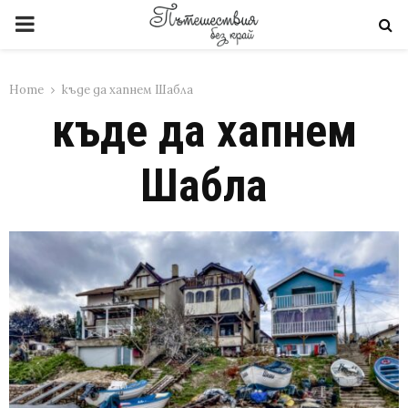
PRIMARY
MENU
Home
къде да хапнем Шабла
къде да хапнем
Шабла