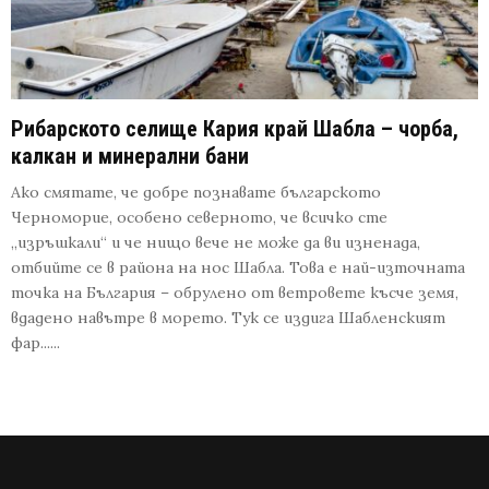
Рибарското селище Кария край Шабла – чорба,
калкан и минерални бани
Ако смятате, че добре познавате българското
Черноморие, особено северното, че всичко сте
„изръшкали“ и че нищо вече не може да ви изненада,
отбийте се в района на нос Шабла. Това е най-източната
точка на България – обрулено от ветровете късче земя,
вдадено навътре в морето. Тук се издига Шабленският
фар......