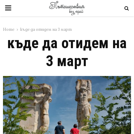
PRIMARY
MENU
Home
къде да отидем на 3 март
къде да отидем на
3 март